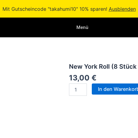
Mit Gutscheincode "takahumi10" 10% sparen!
Ausblenden
Menü
New York Roll (8 Stück 
13,00
€
New
In den Warenkor
York
Roll
(8
Stück
/
8
pieces)
Menge