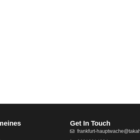
meines
Get In Touch
frankfurt-hauptwache@taka