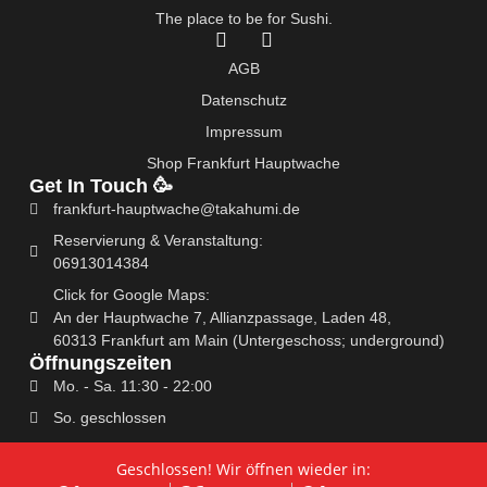
The place to be for Sushi.
F
I
a
n
AGB
c
s
e
t
Datenschutz
b
a
Impressum
o
g
o
r
Shop Frankfurt Hauptwache
k
a
Get In Touch 🥳
-
m
frankfurt-hauptwache@takahumi.de
f
Reservierung & Veranstaltung:
06913014384
Click for Google Maps:
An der Hauptwache 7, Allianzpassage, Laden 48,
60313 Frankfurt am Main (Untergeschoss; underground)
Öffnungszeiten
Mo. - Sa. 11:30 - 22:00
So. geschlossen
Geschlossen! Wir öffnen wieder in: