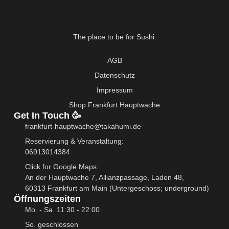
The place to be for Sushi.
F
I
a
n
AGB
c
s
e
t
Datenschutz
b
a
Impressum
o
g
o
r
Shop Frankfurt Hauptwache
k
a
Get In Touch 🥳
-
m
frankfurt-hauptwache@takahumi.de
f
Reservierung & Veranstaltung:
06913014384
Click for Google Maps:
An der Hauptwache 7, Allianzpassage, Laden 48,
60313 Frankfurt am Main (Untergeschoss; underground)
Öffnungszeiten
Mo. - Sa. 11:30 - 22:00
So. geschlossen