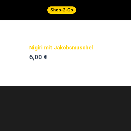
Skip
Shop-2-Go
to
content
Nigiri mit Jakobsmuschel
6,00
€