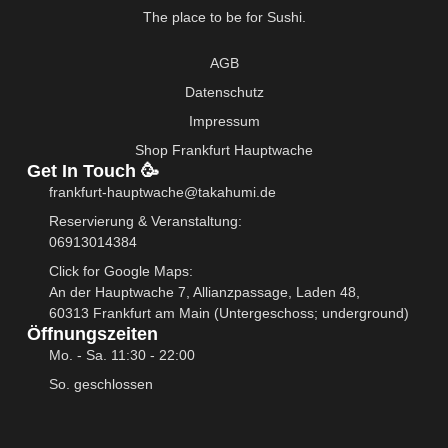
The place to be for Sushi.
F
I
a
n
AGB
c
s
e
t
Datenschutz
b
a
Impressum
o
g
o
r
Shop Frankfurt Hauptwache
k
a
Get In Touch 🥳
-
m
frankfurt-hauptwache@takahumi.de
f
Reservierung & Veranstaltung:
06913014384
Click for Google Maps:
An der Hauptwache 7, Allianzpassage, Laden 48,
60313 Frankfurt am Main (Untergeschoss; underground)
Öffnungszeiten
Mo. - Sa. 11:30 - 22:00
So. geschlossen