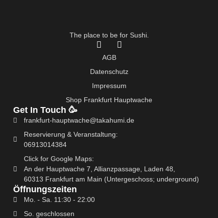
The place to be for Sushi.
F
I
a
n
AGB
c
s
e
t
Datenschutz
b
a
Impressum
o
g
o
r
Shop Frankfurt Hauptwache
k
a
Get In Touch 🥳
-
m
frankfurt-hauptwache@takahumi.de
f
Reservierung & Veranstaltung:
06913014384
Click for Google Maps:
An der Hauptwache 7, Allianzpassage, Laden 48,
60313 Frankfurt am Main (Untergeschoss; underground)
Öffnungszeiten
Mo. - Sa. 11:30 - 22:00
So. geschlossen