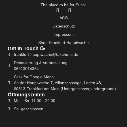
The place to be for Sushi.
F
I
a
n
AGB
c
s
e
t
Datenschutz
b
a
Impressum
o
g
o
r
Shop Frankfurt Hauptwache
k
a
Get In Touch 🥳
-
m
frankfurt-hauptwache@takahumi.de
f
Reservierung & Veranstaltung:
06913014384
Click for Google Maps:
An der Hauptwache 7, Allianzpassage, Laden 48,
60313 Frankfurt am Main (Untergeschoss; underground)
Öffnungszeiten
Mo. - Sa. 11:30 - 22:00
So. geschlossen