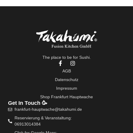
The place to be for Sushi.
F
I
a
n
AGB
c
s
e
t
Datenschutz
b
a
Impressum
o
g
o
r
Shop Frankfurt Hauptwache
k
a
Get In Touch 🥳
-
m
frankfurt-hauptwache@takahumi.de
f
Reservierung & Veranstaltung:
06913014384
Click for Google Maps: